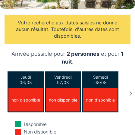
Votre recherche aux dates saisies ne donne
aucun résultat. Toutefois, d'autres dates sont
disponibles.
Arrivée possible pour
2 personnes
et pour
1
nuit
.
Jeudi
Vendredi
Samedi
06/08
07/08
08/08
non disponible
non disponible
non disponible
Dimanche
Lundi
Mardi
Disponible
09/08
10/08
11/08
Non disponible