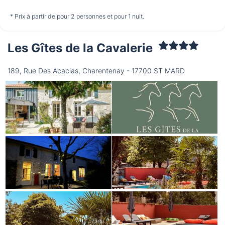
non disponible
non disponible
non disponible
* Prix à partir de pour 2 personnes et pour 1 nuit.
Les Gîtes de la Cavalerie
Mercredi
12/08
189, Rue Des Acacias, Charentenay - 17700 ST MARD
non disponible